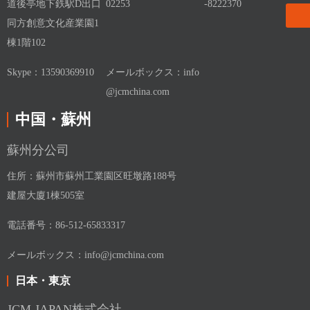
道後亭地下鉄駅D出口
02253
-8222370
同方創意文化産業園1
棟1階102
Skype：13590369910
メールボックス：info
@jcmchina.com
中国・蘇州
蘇州分公司
住所：蘇州市蘇州工業園区旺墩路188号
建屋大廈1棟505室
電話番号：86-512-65833317
メールボックス：info@jcmchina.com
日本・東京
JCM JAPAN株式会社