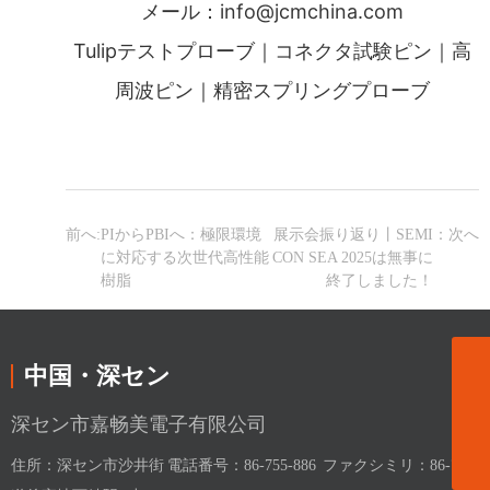
メール：info@jcmchina.com
Tulipテストプローブ｜コネクタ試験ピン｜高
周波ピン｜精密スプリングプローブ
前へ:
PIからPBIへ：極限環境
展示会振り返り丨SEMI
：次へ
に対応する次世代高性能
CON SEA 2025は無事に
樹脂
終了しました！
中国・深セン
13590369910
03-6666-1336
深セン市嘉畅美電子有限公司
info@jcmchina.com
住所：深セン市沙井街
電話番号：86-755-886
ファクシミリ：86-755